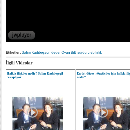
Etiketler:
Salim Kadıbeşegil
değer
Oyun Bitti
sürdürülebilirlik
İlgili Videolar
Halkla ilişkiler nedir? Salim Kadıbeşegil
En üst düzey yöneticiler için halkla ili
cevaplıyor
nedir?