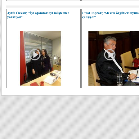
Aytül Özkan; "İyi ajansları iyi müşteriler
Celal Toprak; 'Meslek örgütleri uyum
yaratıyor"
çalışıyor'