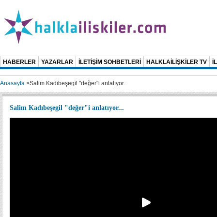
HABERLER
YAZARLAR
İLETİŞİM SOHBETLERİ
HALKLAİLİŞKİLER TV
İ
Anasayfa
>
Salim Kadıbeşegil "değer"i anlatıyor...
Salim Kadıbeşegil "değer"i anlatıyor...