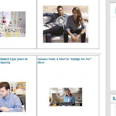
 Müdürü Uğur Şeker ile
Sabancı Vakfı, 8 Mart'ta “Eşitliğe Ses Ver”
 röportaj
diyor
İ