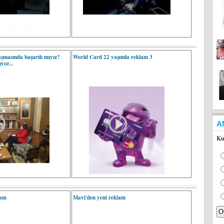
şmasında başarılı mıyız?
World Card 22 yaşında reklam 3
yor...
A
Ku
lam
Mavi'den yeni reklam