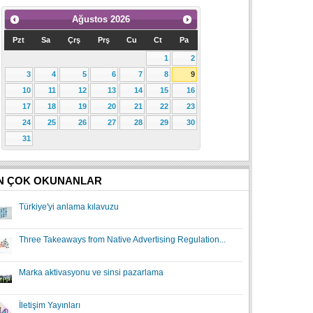
Ağustos
2026
Pzt
Sa
Çrş
Prş
Cu
Ct
Pa
1
2
3
4
5
6
7
8
9
10
11
12
13
14
15
16
17
18
19
20
21
22
23
24
25
26
27
28
29
30
31
N ÇOK OKUNANLAR
Türkiye'yi anlama kılavuzu
Three Takeaways from Native Advertising Regulation...
Marka aktivasyonu ve sinsi pazarlama
İletişim Yayınları