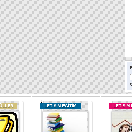
B
K
DÜLLERİ
İLETİŞİM EĞİTİMİ
İLETİŞİM