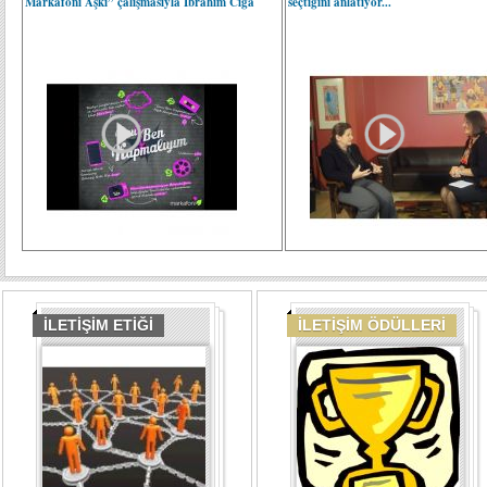
Markafoni Aşkı” çalışmasıyla İbrahim Ciga
seçtiğini anlatıyor...
İLETİŞİM ETİĞİ
İLETİŞİM ÖDÜLLERİ