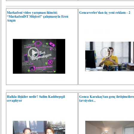
Markafoni video yarışması ikincisi;
Gencaverler'dan üç yeni reklam - 2
“MarkafonİST Müşteri” çalışmasıyla Eren
Angın
Halkla ilişkiler nedir? Salim Kadıbeşegil
Gonca Karakaş'tan genç iletişimciler
cevaplıyor
tavsiyeler...