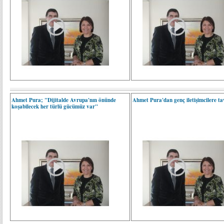
Ahmet Pura; "Dijitalde Avrupa'nın önünde
Ahmet Pura'dan genç iletişimcilere tav
koşabilecek her türlü gücümüz var"