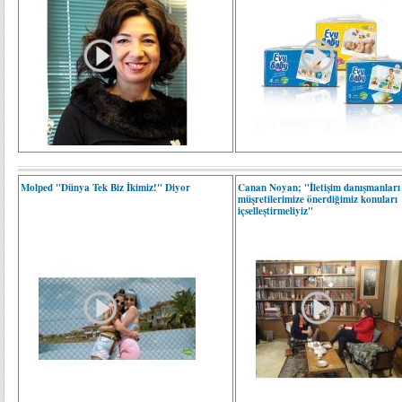
Molped "Dünya Tek Biz İkimiz!" Diyor
Canan Noyan; "İletişim danışmanları
müşretilerimize önerdiğimiz konuları
içselleştirmeliyiz"