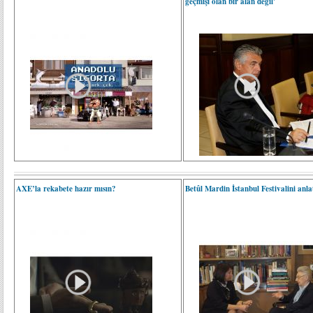
geçmişi olan bir alan değil'
AXE’la rekabete hazır mısın?
Betûl Mardin İstanbul Festivalini anlat