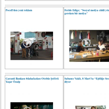
Pocell'den yeni reklam
Feride Edige; "Sosyal medya ciddi yön
gereken bir medya"
Garanti Bankası #dahafazlası Otobüs Şoförü
Sabancı Vakfı, 8 Mart'ta “Eşitliğe Se
Yaşar Özalp
diyor