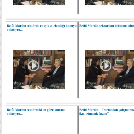
Betûl Mardin sektörde en çok zorlandığı konuyu
Betûl Mardin tekrardan iletişimci ol
anlatıyor...
Betûl Mardin sektördeki en güzel anısını
Betûl Mardin; "Durmadan çalışmamız
anlatıyor...
ikna etmemiz lazım"