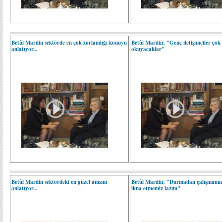
Betûl Mardin sektörde en çok zorlandığı konuyu
Betûl Mardin; "Genç iletişimciler çok
anlatıyor...
okuyacaklar"
Betûl Mardin sektördeki en güzel anısını
Betûl Mardin; "Durmadan çalışmamız
anlatıyor...
ikna etmemiz lazım"