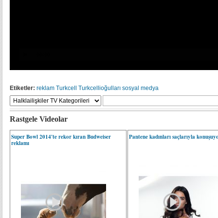
Etiketler:
reklam
Turkcell
Turkcellioğulları
sosyal medya
Rastgele Videolar
Super Bowl 2014'te rekor kıran Budweiser
Pantene kadınları saçlarıyla konuşuy
reklamı