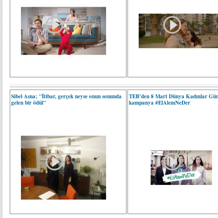
Sibel Asna; "İtibar, gerçek neyse onun sonunda
TEB’den 8 Mart Dünya Kadınlar Gün
gelen bir ödül"
kampanya #ElAlemNeDer